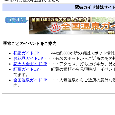
駅街ガイド姉妹サイ
季節ごとのイベントをご案内
初詣ガイド.JP
・・・神社約600か所の初詣スポット情
お花見ガイド.JP
・・・有名スポットからご近所のあの桜
花火大会ガイド.JP
・・・アクセス、打ち上げ本数、見
紅葉ガイド.JP
・・・紅葉の種類から見頃時期、イベン
てます。
全国温泉ガイド.JP
・・・人気温泉からご近所の意外な
内。