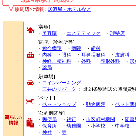
駅周辺の情報
:
居酒屋・ホテルなど
[美容]
・
美容院
・
エステティック
・
理髪店
[病院・診療所等]
・
総合病院
・
病院
・
歯科
・
内科
・
眼科
・
耳鼻咽喉科
・
皮膚科
・
神経、精神科
・
外科
・
整形外科
・
形
・
薬局
[駐車場]
・
コインパーキング
・
三井のリパーク
： 北24条駅周辺の時間貸
[ペット]
・
ペットショップ
・
動物病院
・
ペット葬
[公的機関等]
・
郵便局
・
銀行
・
市区町村機関
・
図書
・
保育所
・
幼稚園
・
小学校
・
中学校
・
神社
・
寺