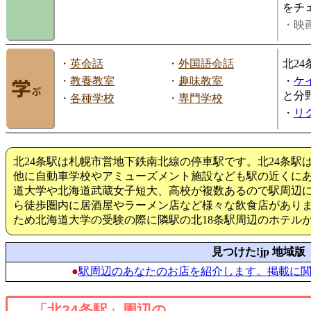
をチ
・映画
・
英会話
・
外国語会話
北2
・
教養教室
・
趣味教室
・
ケ
と分
・
各種学校
・
専門学校
・
リ
北24条駅は札幌市営地下鉄南北線の停車駅です。北24条駅
他に自動車学校やアミューズメント施設なども駅の近くにあ
道大学や北海道武蔵女子短大、高校が複数あるので駅周辺
ら徒歩圏内に居酒屋やラーメン店など様々な飲食店があり
ため北海道大学の受験の際に隣駅の北18条駅周辺のホテル
見つけた!jp 地域版
●
駅周辺のあなたのお店を紹介します。掲載に
「北24条駅」周辺の