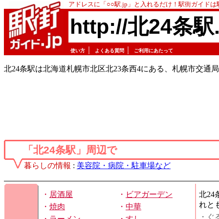
アドレスに「○○駅.jp」と入れるだけ！駅街ガイド
http://北24条駅.
｜
｜
使い方
よくある質問
ご利用にあたって
北24条駅は北海道札幌市北区北23条西4にある、札幌市交通
「北24条駅」周辺で
暮らしの情報
:
美容院・病院・駐車場など
・
居酒屋
・
ビアガーデン
北2
れと
・
焼肉
・
中華
・ぐ
・
ラーメン
・
すし