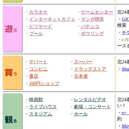
・
カラオケ
・
ゲームセンター
北2
・
インターネットカフェ
・
マンガ喫茶
・
GI
検索
・
ビリヤード
・
パチンコ
・
チ
・
プール
・
ボウリング
・e-N
ース
・
デパート
・
スーパー
北2
・
コンビニ
・
ドラッグストア
・
Shu
・
書店
・
古本屋
・
100円ショップ
・
映画館
・
レンタルビデオ
北2
い！
・
ライブハウス
・
劇場・コンサート
・
e
・
スタジアム
・
ホール
約
・
Mov