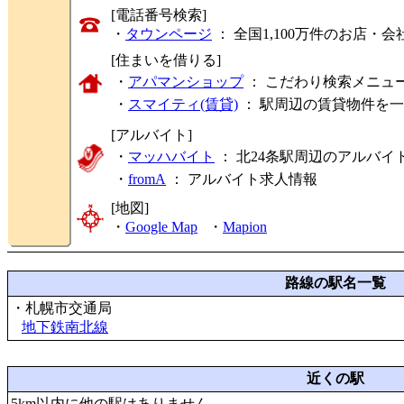
[電話番号検索]
・
タウンページ
： 全国1,100万件のお店・
[住まいを借りる]
・
アパマンショップ
： こだわり検索メニュ
・
スマイティ(賃貸)
： 駅周辺の賃貸物件を
[アルバイト]
・
マッハバイト
： 北24条駅周辺のアルバイ
・
fromA
：
アルバイト求人情報
[地図]
・
Google Map
・
Mapion
路線の駅名一覧
・札幌市交通局
地下鉄南北線
近くの駅
5km以内に他の駅はありません