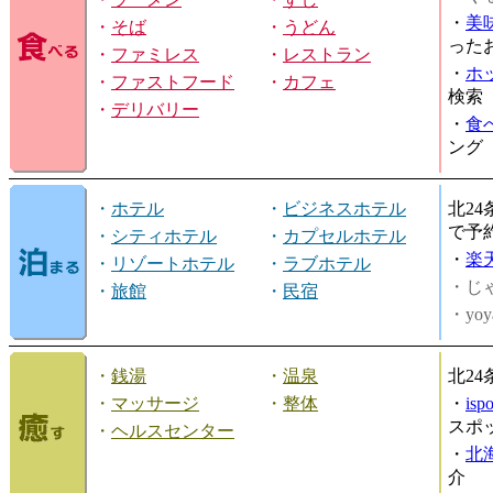
・
美
・
そば
・
うどん
った
・
ファミレス
・
レストラン
・
ホ
・
ファストフード
・
カフェ
検索
・
デリバリー
・
食
ング
・
ホテル
・
ビジネスホテル
北2
で予
・
シティホテル
・
カプセルホテル
・
楽
・
リゾートホテル
・
ラブホテル
・じ
・
旅館
・
民宿
・yoy
・
銭湯
・
温泉
北2
・
マッサージ
・
整体
・
is
スポ
・
ヘルスセンター
・
北
介